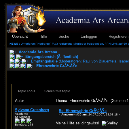
Academia Ars Arcan
Übersicht
Hilfe
Suche
Einloggen
Registrieren
NEWS
: Unterforum "Herberge" fÃ¼r registrierte Mitglieder freigegeben. / PN-Limit auf 60 
Academia Ars Arcana
Eingangsbereich (Ã–ffentlich)
Empfangshalle
(Moderatoren:
Raul von Blauenfels
,
Isabel
Ehrenwehrte GrÃ¼ÃŸe
Topic Tools
Search this topic
Autor
Thema: Ehrenwehrte GrÃ¼ÃŸe (Gelesen 1
Sylvana Gutenberg
Re: Ehrenwehrte GrÃ¼ÃŸe
Academia
«
Antworten #30 am:
24.07.2007, 23:08:18 »
Sr. Member
Meine Hilfe sei dir gewiss!
Beiträge: 278