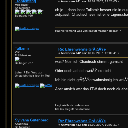
Tropfenfang
«
Antworten #41 am:
18.09.2007, 12:20:05 »
Moderator
Sr. Member
oh je... dann lasst Tallamir besser nie in e
aufpasst. Chaotisch sein ist eine Eigenschaf
Beiträge: 466
Hat hier jemand was von kaputt machen gesagt ?
Tallamir
Re: Ehrenwehrte GrÃ¼ÃŸe
VIP
«
Antworten #42 am:
18.09.2007, 15:00:41 »
Full Member
was? Nein ich Chaotisch stimmt garnicht
Beiträge: 227
Oder doch ach ich weiÃŸ es nicht
Leben? Der Weg zur
Unsterblichkeit liegt im Tod
Ich bin nicht grÃ¶ÃŸenwahnsinnig ich weiÃ
Aber ansich war das ITW doch noch ok aber g
Legi intellexi condemnavi-
Ich las, begriff, verdammte
Sylvana Gutenberg
Re: Ehrenwehrte GrÃ¼ÃŸe
Academia
«
Antworten #43 am:
18.09.2007, 19:09:21 »
Sr. Member