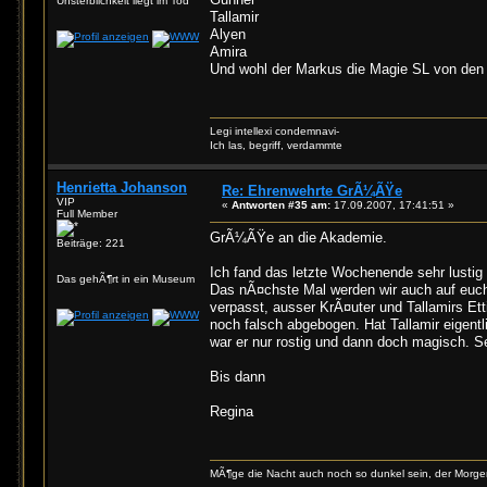
Unsterblichkeit liegt im Tod
Tallamir
Alyen
Amira
Und wohl der Markus die Magie SL von den
Legi intellexi condemnavi-
Ich las, begriff, verdammte
Henrietta Johanson
Re: Ehrenwehrte GrÃ¼ÃŸe
VIP
«
Antworten #35 am:
17.09.2007, 17:41:51 »
Full Member
GrÃ¼ÃŸe an die Akademie.
Beiträge: 221
Ich fand das letzte Wochenende sehr lustig
Das gehÃ¶rt in ein Museum
Das nÃ¤chste Mal werden wir auch auf euch 
verpasst, ausser KrÃ¤uter und Tallamirs Et
noch falsch abgebogen. Hat Tallamir eigent
war er nur rostig und dann doch magisch. Se
Bis dann
Regina
MÃ¶ge die Nacht auch noch so dunkel sein, der Morge