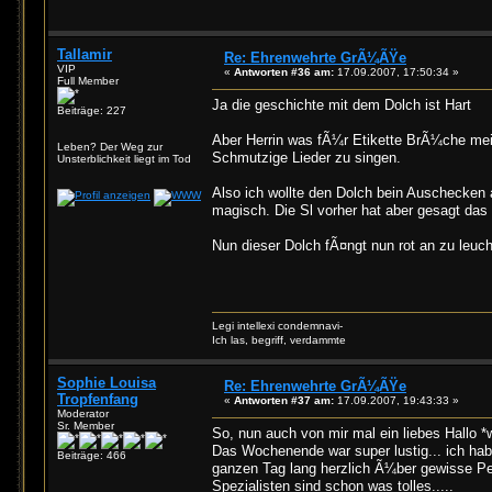
Tallamir
Re: Ehrenwehrte GrÃ¼ÃŸe
VIP
«
Antworten #36 am:
17.09.2007, 17:50:34 »
Full Member
Ja die geschichte mit dem Dolch ist Hart
Beiträge: 227
Aber Herrin was fÃ¼r Etikette BrÃ¼che mein
Leben? Der Weg zur
Schmutzige Lieder zu singen.
Unsterblichkeit liegt im Tod
Also ich wollte den Dolch bein Auschecken 
magisch. Die Sl vorher hat aber gesagt das 
Nun dieser Dolch fÃ¤ngt nun rot an zu leucht
Legi intellexi condemnavi-
Ich las, begriff, verdammte
Sophie Louisa
Re: Ehrenwehrte GrÃ¼ÃŸe
Tropfenfang
«
Antworten #37 am:
17.09.2007, 19:43:33 »
Moderator
Sr. Member
So, nun auch von mir mal ein liebes Hallo *
Das Wochenende war super lustig... ich hab
Beiträge: 466
ganzen Tag lang herzlich Ã¼ber gewisse Pe
Spezialisten sind schon was tolles.....