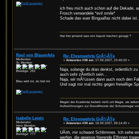
ich freu mich auch schon auf die Dekade, a
Frosch verwandele *evil smile*
Schade das euer Bingualfas nicht dabei ist..
Hat hier jemand was von kaputt machen gesagt ?
Raul von Blauenfels
Re: Ehrenwehrte GrÃ¼ÃŸe
Moderator
«
Antworten #38 am:
17.09.2007, 23:46:20 »
Sr. Member
Naja, solange du dran denkst, ordentlich zu
Beiträge: 261
auch sehr zÃ¤rtlich sein...
Naja, wir mÃ¼ssen dann auch noch den Falle
Blau wird rot, du bist tot.
Und sagt mir mal nichts gegen freiwillige Sp
Magier der Academia betteln nicht um Magie, sie wirken
Aufzeichnungen zur Grundtheorie der Schutzmagie vor,
Isabelle Lewin
Re: Ehrenwehrte GrÃ¼ÃŸe
Moderator
«
Antworten #39 am:
18.09.2007, 09:14:45 »
Hero Member
UÃ¤h, mir schwant Schlimmes. Ich sehe eine
Beiträge: 777
werfen, die gewisse frierende Elfinnen trage