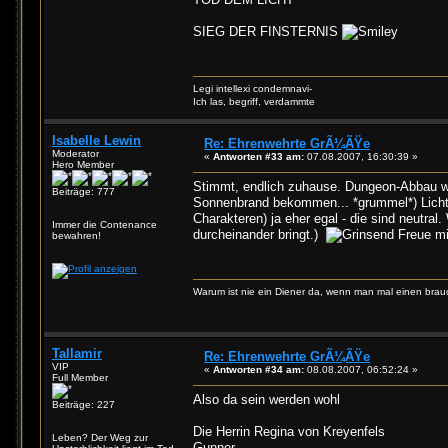
SIEG DER FINSTERNIS
Legi intellexi condemnavi-
Ich las, begriff, verdammte
Isabelle Lewin
Re: Ehrenwehrte GrÃ¼ÃŸe
Moderator
«
Antworten #33 am:
07.08.2007, 16:30:39 »
Hero Member
Stimmt, endlich zuhause. Dungeon-Abbau w
Beiträge: 777
Sonnenbrand bekommen... *grummel*) Licht-
Charakteren) ja eher egal - die sind neutral
Immer die Contenance
durcheinander bringt.)
Freue mi
bewahren!
Warum ist nie ein Diener da, wenn man mal einen brau
Tallamir
Re: Ehrenwehrte GrÃ¼ÃŸe
VIP
«
Antworten #34 am:
08.08.2007, 06:52:24 »
Full Member
Also da sein werden wohl
Beiträge: 227
Die Herrin Regina von Kreyenfels
Leben? Der Weg zur
Gunner