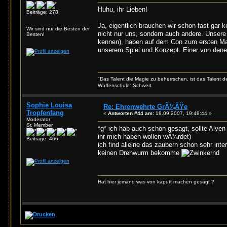
Huhu, ihr Lieben!
Beiträge: 278
Ja, eigentlich brauchen wir schon fast gar
Wir sind nur die Besten der
nicht nur uns, sondern auch andere. Unsere
Besten!
kennen), haben auf dem Con zum ersten Mal 
unserem Spiel und Konzept. Einer von dene
"Das Talent die Magie zu beherrschen, ist das Talent 
Waffenschule: Schwert
Sophie Louisa
Re: Ehrenwehrte GrÃ¼ÃŸe
Tropfenfang
«
Antworten #44 am:
18.09.2007, 19:48:44 »
Moderator
Sr. Member
*g* ich hab auch schon gesagt, sollte Alye
ihr mich haben wollen wÃ¼rdet)
Beiträge: 466
ich find alleine das zaubern schon sehr inter
keinen Drehwurm bekomme
Hat hier jemand was von kaputt machen gesagt ?