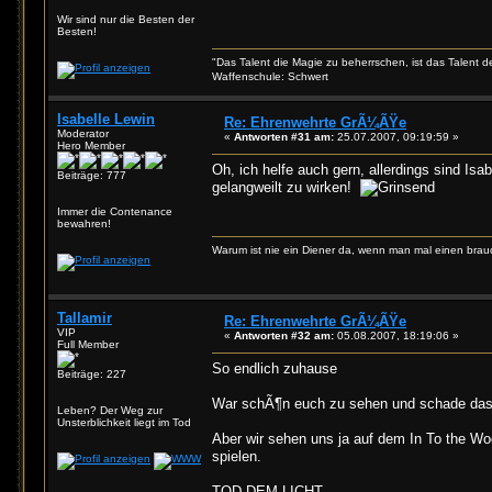
Wir sind nur die Besten der
Besten!
"Das Talent die Magie zu beherrschen, ist das Talent 
Waffenschule: Schwert
Isabelle Lewin
Re: Ehrenwehrte GrÃ¼ÃŸe
Moderator
«
Antworten #31 am:
25.07.2007, 09:19:59 »
Hero Member
Oh, ich helfe auch gern, allerdings sind Is
Beiträge: 777
gelangweilt zu wirken!
Immer die Contenance
bewahren!
Warum ist nie ein Diener da, wenn man mal einen brau
Tallamir
Re: Ehrenwehrte GrÃ¼ÃŸe
VIP
«
Antworten #32 am:
05.08.2007, 18:19:06 »
Full Member
So endlich zuhause
Beiträge: 227
War schÃ¶n euch zu sehen und schade das d
Leben? Der Weg zur
Unsterblichkeit liegt im Tod
Aber wir sehen uns ja auf dem In To the Woo
spielen.
TOD DEM LICHT