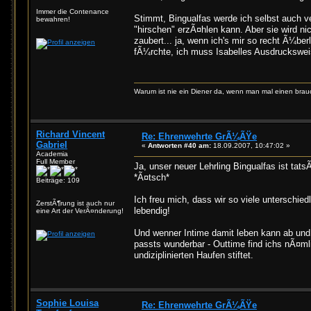
Immer die Contenance
Stimmt, Bingualfas werde ich selbst auch v
bewahren!
"hirschen" erzÃ¤hlen kann. Aber sie wird ni
zaubert... ja, wenn ich's mir so recht Ã¼ber
fÃ¼rchte, ich muss Isabelles Ausdruckswei
Warum ist nie ein Diener da, wenn man mal einen brau
Richard Vincent
Re: Ehrenwehrte GrÃ¼ÃŸe
Gabriel
«
Antworten #40 am:
18.09.2007, 10:47:02 »
Academia
Full Member
Ja, unser neuer Lehrling Bingualfas ist tat
*Ã¤tsch*
Beiträge: 109
Ich freu mich, dass wir so viele unterschie
ZerstÃ¶rung ist auch nur
lebendig!
eine Art der VerÃ¤nderung!
Und wenner Intime damit leben kann ab und
passts wunderbar - Outtime find ichs nÃ¤m
undiziplinierten Haufen stiftet.
Sophie Louisa
Re: Ehrenwehrte GrÃ¼ÃŸe