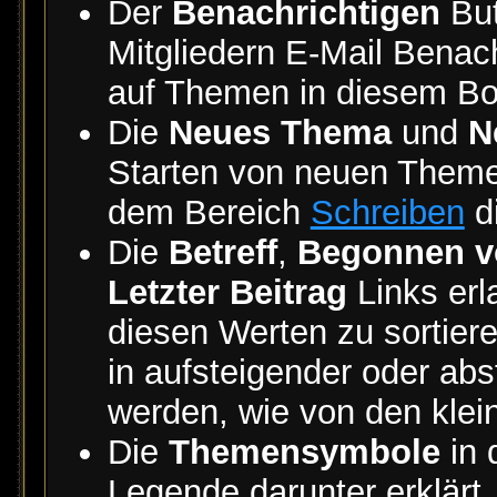
Der
Benachrichtigen
But
Mitgliedern E-Mail Benac
auf Themen in diesem Boa
Die
Neues Thema
und
N
Starten von neuen Theme
dem Bereich
Schreiben
di
Die
Betreff
,
Begonnen v
Letzter Beitrag
Links erl
diesen Werten zu sortiere
in aufsteigender oder abs
werden, wie von den klein
Die
Themensymbole
in 
Legende darunter erklärt.