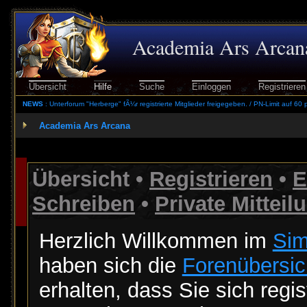
Academia Ars Arcan
Übersicht
Hilfe
Suche
Einloggen
Registrieren
NEWS
: Unterforum "Herberge" fÃ¼r registrierte Mitglieder freigegeben. / PN-Limit auf 60 
Academia Ars Arcana
Übersicht
•
Registrieren
•
E
Schreiben
•
Private Mitteil
Herzlich Willkommen im
Sim
haben sich die
Forenübersic
erhalten, dass Sie sich regi