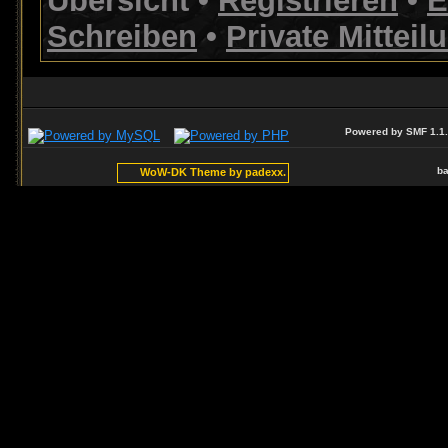
Übersicht
•
Registrieren
•
E
Schreiben
•
Private Mitteil
Powered by SMF 1.1
ba
WoW-DK Theme by padexx.