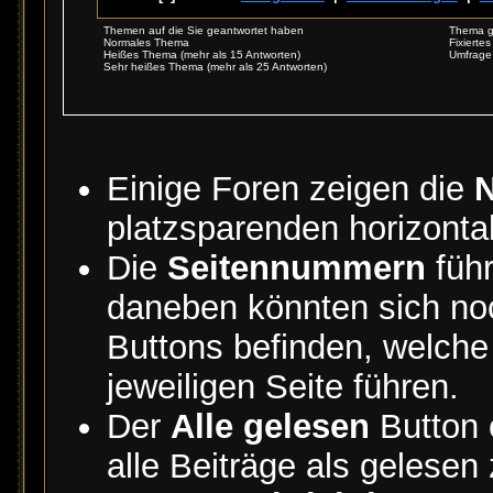
Themen auf die Sie geantwortet haben
Thema g
Normales Thema
Fixierte
Heißes Thema (mehr als 15 Antworten)
Umfrage
Sehr heißes Thema (mehr als 25 Antworten)
Einige Foren zeigen die
N
platzsparenden horizonta
Die
Seitennummern
führ
daneben könnten sich n
Buttons befinden, welch
jeweiligen Seite führen.
Der
Alle gelesen
Button e
alle Beiträge als gelesen