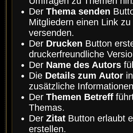
Umfragen zu Themen hin
Der
Thema senden
Butto
Mitgliedern einen Link z
versenden.
Der
Drucken
Button erste
druckerfreundliche Versio
Der
Name des Autors
fü
Die
Details zum Autor
in
zusätzliche Informationen
Der
Themen Betreff
führ
Themas.
Der
Zitat
Button erlaubt e
erstellen.