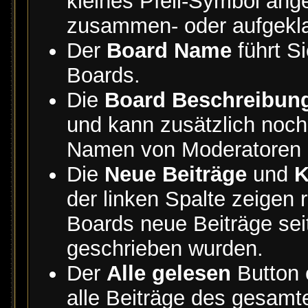
kleines Pfeil-Symbol ange
zusammen- oder aufgeklap
Der
Board Name
führt S
Boards.
Die
Board Beschreibun
und kann zusätzlich noch
Namen von Moderatoren d
Die
Neue Beiträge
und
K
der linken Spalte zeigen r
Boards neue Beiträge sei
geschrieben wurden.
Der
Alle gelesen
Button e
alle Beiträge des gesamt