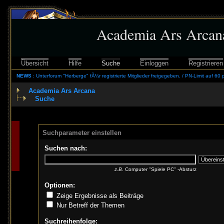
Academia Ars Arcan
Übersicht
Hilfe
Suche
Einloggen
Registrieren
NEWS
: Unterforum "Herberge" fÃ¼r registrierte Mitglieder freigegeben. / PN-Limit auf 60 
Academia Ars Arcana
Suche
Suchparameter einstellen
Suchen nach:
z.B.
Computer "Spiele PC" -Absturz
Optionen:
Zeige Ergebnisse als Beiträge
Nur Betreff der Themen
Suchreihenfolge: